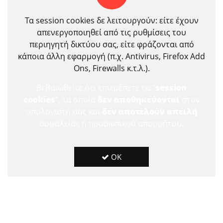
Τα session cookies δε λειτουργούν: είτε έχουν
απενεργοποιηθεί από τις ρυθμίσεις του
περιηγητή δικτύου σας, είτε φράζονται από
κάποια άλλη εφαρμογή (π.χ. Antivirus, Firefox Add
Ons, Firewalls κ.τ.λ.).
Βεβαιωθείτε ότι επιτρέπετε τα "
session
cookies
", τα οποία
δεν αποθηκεύονται
στον
υπολογιστή σας και
δεν αποτελούν απειλή
ασφαλείας ή προσωπικού απορρήτου.
OK